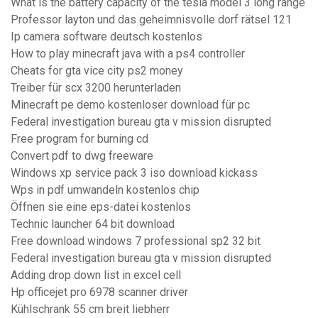
What is the battery capacity of the tesla model 3 long range
Professor layton und das geheimnisvolle dorf rätsel 121
Ip camera software deutsch kostenlos
How to play minecraft java with a ps4 controller
Cheats for gta vice city ps2 money
Treiber für scx 3200 herunterladen
Minecraft pe demo kostenloser download für pc
Federal investigation bureau gta v mission disrupted
Free program for burning cd
Convert pdf to dwg freeware
Windows xp service pack 3 iso download kickass
Wps in pdf umwandeln kostenlos chip
Öffnen sie eine eps-datei kostenlos
Technic launcher 64 bit download
Free download windows 7 professional sp2 32 bit
Federal investigation bureau gta v mission disrupted
Adding drop down list in excel cell
Hp officejet pro 6978 scanner driver
Kühlschrank 55 cm breit liebherr